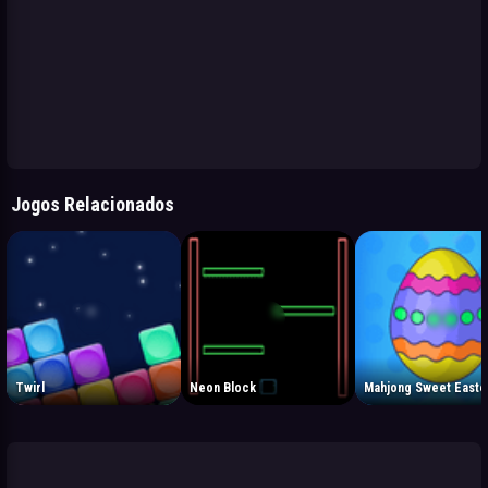
Jogos Relacionados
Twirl
Neon Block
Mahjong Sweet Easte