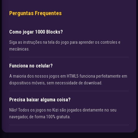
Perguntas Frequentes
Como jogar 1000 Blocks?
Siga as instruções na tela do jogo para aprender os controles e
mecânicas.
Funciona no celular?
A maioria dos nossos jogos em HTML5 funciona perfeitamente em
dispositivos móveis, sem necessidade de download.
Precisa baixar alguma coisa?
Não! Todos os jogos no Kizi são jogados diretamente no seu
navegador, de forma 100% gratuita.