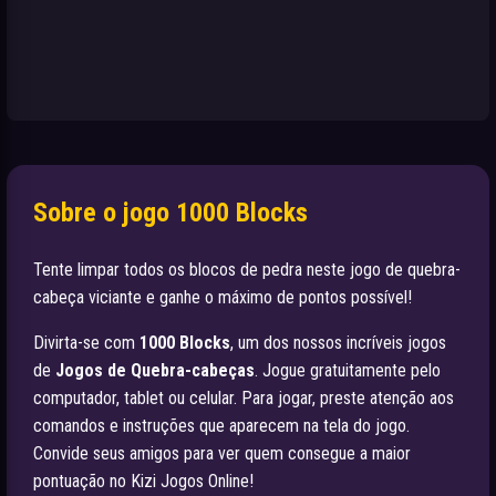
Sobre o jogo 1000 Blocks
Tente limpar todos os blocos de pedra neste jogo de quebra-
cabeça viciante e ganhe o máximo de pontos possível!
Divirta-se com
1000 Blocks
, um dos nossos incríveis jogos
de
Jogos de Quebra-cabeças
. Jogue gratuitamente pelo
computador, tablet ou celular. Para jogar, preste atenção aos
comandos e instruções que aparecem na tela do jogo.
Convide seus amigos para ver quem consegue a maior
pontuação no Kizi Jogos Online!