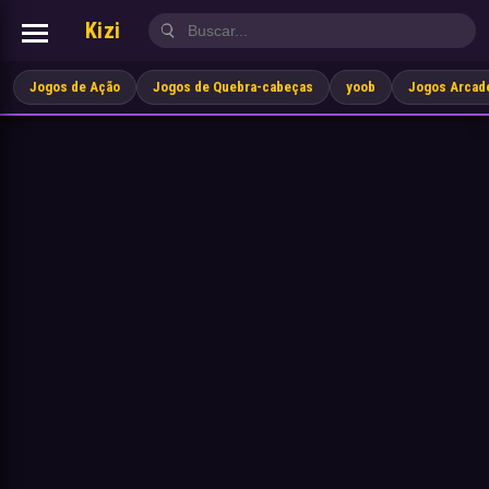
Kizi
Jogos de Ação
Jogos de Quebra-cabeças
yoob
Jogos Arcad