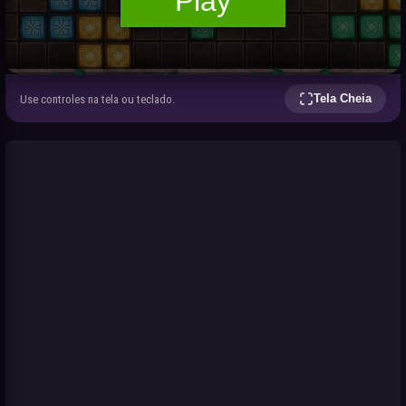
Tela Cheia
Use controles na tela ou teclado.