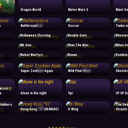
Dragon World
Motor Wars 2
Blast Ou
s
Battleroyale.io
Soccar
Tanko.i
Halloween Shooting
Double Guns
Shooter
Mr Gun
Stan The Man
When Or
Robot Warfare
Kovan
Zombies
Super Zombies Again
Wild Pixel West
Shooter
érico /
e.
Alone in the night
Spi
UF UF D
 Numbers
The Dea
Hong Kong “97 (REMAKE)
X-Wing
Streets