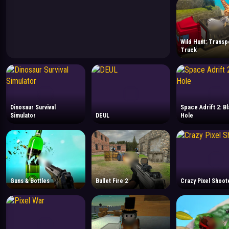
Wild Hunt: Transp
Truck
Dinosaur Survival
Space Adrift 2: B
Simulator
DEUL
Hole
Guns & Bottles
Bullet Fire 2
Crazy Pixel Shoot