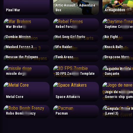
Artic Assault – Adventure
Pixel War
Box
Armageddon
War Brokers
Rebel Forces
Daytime Creature
Zombie Mission
Hot Sexy Girl Darts
Air Fight
Masked Forces 3
Ufo Raider
Knock Balls
Rescue the Palayans
Tank Arena
Dropzone Mars
Joguinho Bolado
missile doge
3D FPS Zombie Template
Dançante
Jogo de nave gen
Metal Core
Space Attakers
Generic ship gam
Cempala : Prime
Robo Bomb Frenzy
Pacman
(Level 3)