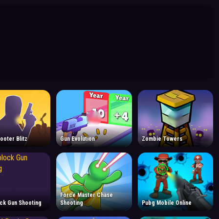
ooter Blitz
Gun Evolution
Zombie Towers
Force Master Chase
ck Gun Shooting
Shooting
Pubg Mobile Online