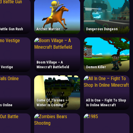
attle Gun Rush
Archer Warrior
Dangerous Dungeon
Boom Village – A
 Vestige
Minecraft Battlefield
Demon Killer
Game Of Thrones –
All In One – Fight To Shop
ls Online
Winter Is Coming
In Online Minecraft