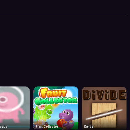
scape
Fruit Collector
Divide