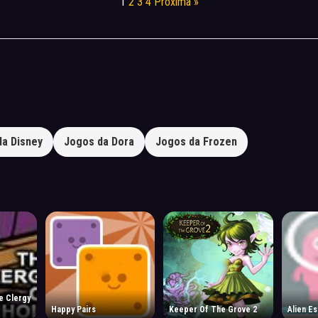
1
2
3
4
Próxima »
da Disney
Jogos da Dora
Jogos da Frozen
Happy Pairs
Keeper Of The Grove 2
Alien E