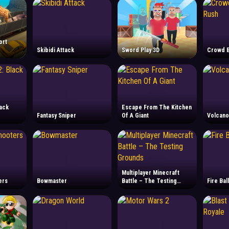
ort
Skibidi Attack
Sword Play 3D
Crowd B
lack
Escape From The Kitchen
Fantasy Sniper
Of A Giant
Volcano
Multiplayer Minecraft
ers
Bowmaster
Battle – The Testing
Fire Bal
Grounds