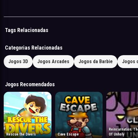
Paginação
de
posts
Tags Relacionadas
Categorias Relacionadas
Jogos 3D
Jogos Arcades
Jogos da Barbie
Jogos 
Jogos Recomendados
Reincarnation: The Clergy
Rescue the Divers
Cave Escape
Of Unholy