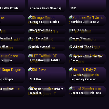
t Battle Royale
Zombies Bears Shooting
1985
o
Strange Space Station
Zombies Can’t Jump 2
z
Crazy Shooters 2
Flip The Gun
bs Attack!
Fish Tanks 2.0
Demon Shooter
 Killer
zombie survival
CLASH OF TANKS
Nogitsu vs Arthegon The
 In Space
LET TAIWAN BE TAIWAN
Game
Honor & Duty 2:
ogo Dogde
Still Alive
Legendary Assassin
d Walk the
Cempala : Prime Numbers
(Level 2)
Ghost Shooter mini tuto