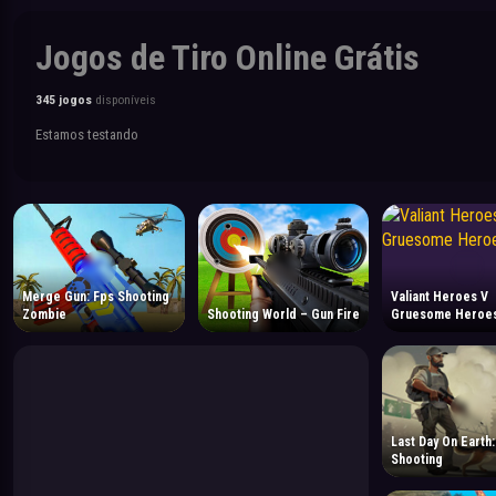
Jogos de Tiro Online Grátis
345 jogos
disponíveis
Estamos testando
Merge Gun: Fps Shooting
Valiant Heroes V
Zombie
Shooting World – Gun Fire
Gruesome Heroe
Last Day On Earth
Shooting