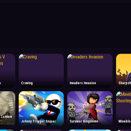
s
Craving
Invaders Invasion
Sharpsh
: Zombie
Johnny Trigger Sniper
Survivor Kingdoms
Mineblo