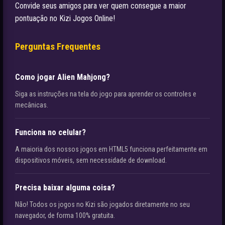
Convide seus amigos para ver quem consegue a maior
pontuação no Kizi Jogos Online!
Perguntas Frequentes
Como jogar Alien Mahjong?
Siga as instruções na tela do jogo para aprender os controles e
mecânicas.
Funciona no celular?
A maioria dos nossos jogos em HTML5 funciona perfeitamente em
dispositivos móveis, sem necessidade de download.
Precisa baixar alguma coisa?
Não! Todos os jogos no Kizi são jogados diretamente no seu
navegador, de forma 100% gratuita.