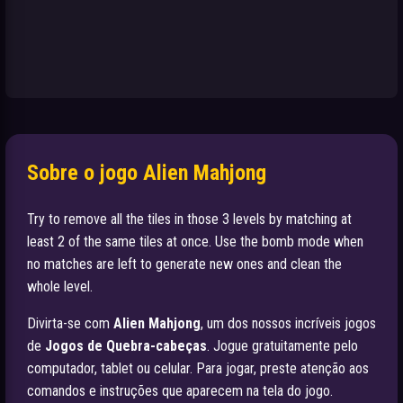
Sobre o jogo Alien Mahjong
Try to remove all the tiles in those 3 levels by matching at
least 2 of the same tiles at once. Use the bomb mode when
no matches are left to generate new ones and clean the
whole level.
Divirta-se com
Alien Mahjong
, um dos nossos incríveis jogos
de
Jogos de Quebra-cabeças
. Jogue gratuitamente pelo
computador, tablet ou celular. Para jogar, preste atenção aos
comandos e instruções que aparecem na tela do jogo.