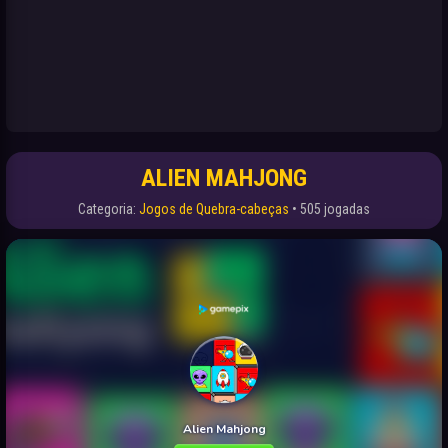
ALIEN MAHJONG
Categoria:
Jogos de Quebra-cabeças
• 505 jogadas