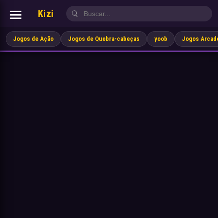
Kizi
Jogos de Ação
Jogos de Quebra-cabeças
yoob
Jogos Arcad