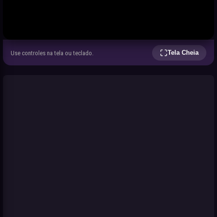
Tela Cheia
Use controles na tela ou teclado.