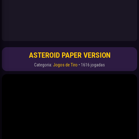
ASTEROID PAPER VERSION
Categoria:
Jogos de Tiro
• 1616 jogadas