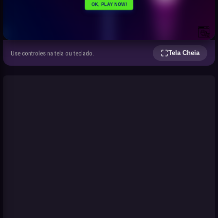
Tela Cheia
Use controles na tela ou teclado.