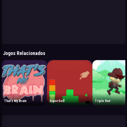
Jogos Relacionados
That’s My Brain
SuperGolf
Triple Run