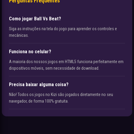
Perguntas Frequentes
Como jogar Ball Vs Beat?
Siga as instruções na tela do jogo para aprender os controles e
mecânicas.
Funciona no celular?
A maioria dos nossos jogos em HTML5 funciona perfeitamente em
dispositivos móveis, sem necessidade de download.
Precisa baixar alguma coisa?
Não! Todos os jogos no Kizi são jogados diretamente no seu
navegador, de forma 100% gratuita.