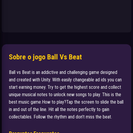
Sobre o jogo Ball Vs Beat
Ball vs Beat is an addictive and challenging game designed
and created with Unity. With easily changeable ad ids you can
start earning money. Try to get the highest score and collect
unique musical notes to unlock new songs to play. This is the
best music game.How to play?Tap the screen to slide the ball
in and out of the line. Hit all the notes perfectly to gain
collectables. Follow the rhythm and don’t miss the beat.