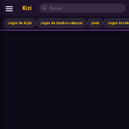
Kizi
Jogos de Ação
Jogos de Quebra-cabeças
yoob
Jogos Arcad