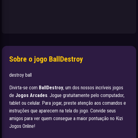
Sobre o jogo BallDestroy
destroy ball
Divirta-se com
BallDestroy
, um dos nossos incríveis jogos
de
Jogos Arcades
. Jogue gratuitamente pelo computador,
tablet ou celular. Para jogar, preste atenção aos comandos e
instruções que aparecem na tela do jogo. Convide seus
amigos para ver quem consegue a maior pontuação no Kizi
Jogos Online!