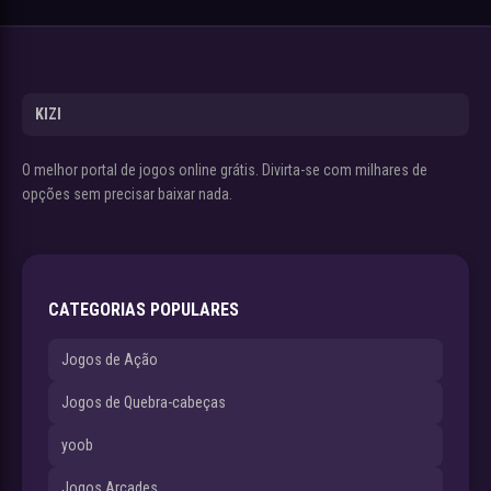
KIZI
O melhor portal de jogos online grátis. Divirta-se com milhares de
opções sem precisar baixar nada.
CATEGORIAS POPULARES
Jogos de Ação
Jogos de Quebra-cabeças
yoob
Jogos Arcades