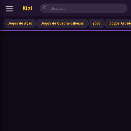
Kizi
Jogos de Ação
Jogos de Quebra-cabeças
yoob
Jogos Arcad