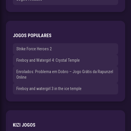
JOGOS POPULARES
Strike Force Heroes 2
Fireboy and Watergirl 4: Crystal Temple
Enrolados: Problema em Dobro – Jogo Grátis da Rapunzel
Online
Fireboy and watergirl 3 in the ice temple
KIZI JOGOS