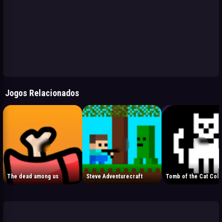
Jogos Relacionados
The dead among us
Steve Adventurecraft
Tomb of the Cat Colo