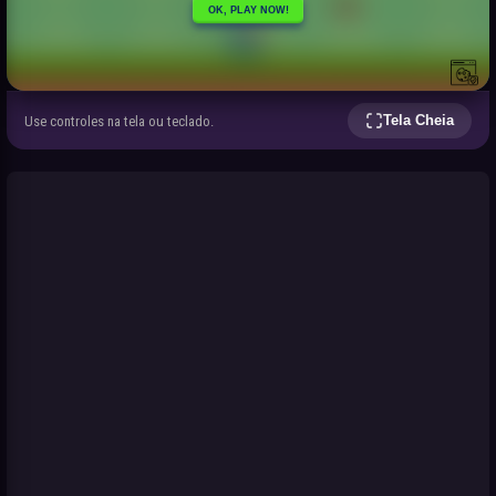
Tela Cheia
Use controles na tela ou teclado.