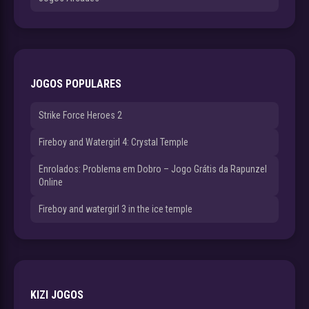
JOGOS POPULARES
Strike Force Heroes 2
Fireboy and Watergirl 4: Crystal Temple
Enrolados: Problema em Dobro – Jogo Grátis da Rapunzel
Online
Fireboy and watergirl 3 in the ice temple
KIZI JOGOS