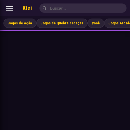
Kizi
Jogos de Ação
Jogos de Quebra-cabeças
yoob
Jogos Arcad