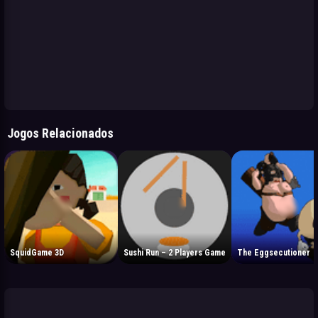
Jogos Relacionados
SquidGame 3D
Sushi Run – 2 Players Game
The Eggsecutioner