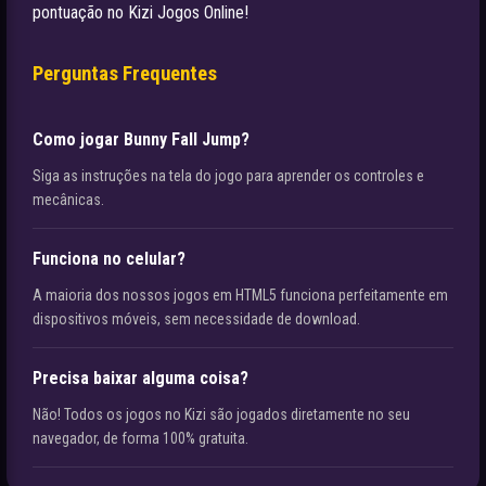
pontuação no Kizi Jogos Online!
Perguntas Frequentes
Como jogar Bunny Fall Jump?
Siga as instruções na tela do jogo para aprender os controles e
mecânicas.
Funciona no celular?
A maioria dos nossos jogos em HTML5 funciona perfeitamente em
dispositivos móveis, sem necessidade de download.
Precisa baixar alguma coisa?
Não! Todos os jogos no Kizi são jogados diretamente no seu
navegador, de forma 100% gratuita.