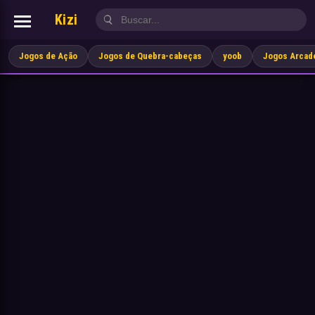
Kizi
Jogos de Ação
Jogos de Quebra-cabeças
yoob
Jogos Arcad