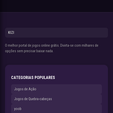
KIZI
O melhor portal de jogos online grátis. Divirta-se com milhares de
opções sem precisar baixar nada.
CATEGORIAS POPULARES
Jogos de Ação
Jogos de Quebra-cabeças
yoob