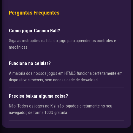
Perguntas Frequentes
Como jogar Cannon Ball?
Siga as instruções na tela do jogo para aprender os controles e
mecânicas.
Funciona no celular?
A maioria dos nossos jogos em HTML5 funciona perfeitamente em
dispositivos móveis, sem necessidade de download.
Precisa baixar alguma coisa?
Não! Todos os jogos no Kizi são jogados diretamente no seu
navegador, de forma 100% gratuita.