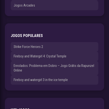
Jogos Arcades
JOGOS POPULARES
Strike Force Heroes 2
Fireboy and Watergirl 4: Crystal Temple
Enrolados: Problema em Dobro – Jogo Grátis da Rapunzel
Online
Fireboy and watergirl 3 in the ice temple