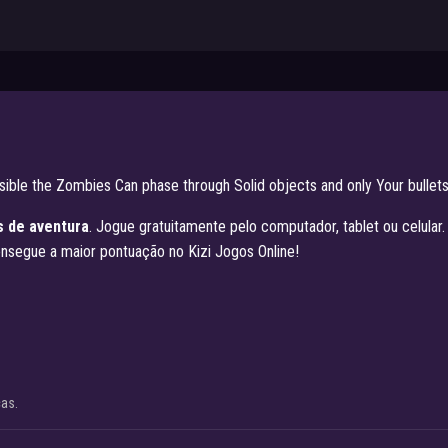
ible the Zombies Can phase through Solid objects and only Your bullets 
 de aventura
. Jogue gratuitamente pelo computador, tablet ou celular
nsegue a maior pontuação no Kizi Jogos Online!
cas.