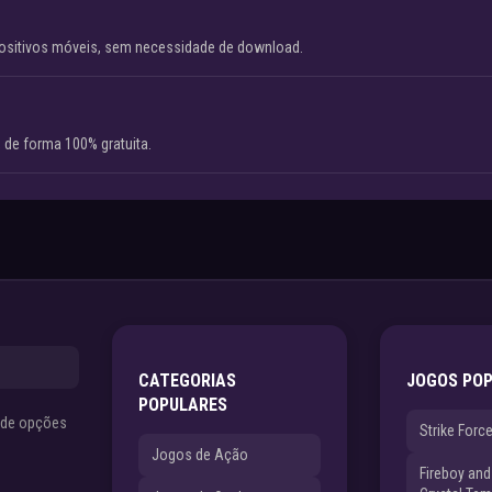
ositivos móveis, sem necessidade de download.
 de forma 100% gratuita.
CATEGORIAS
JOGOS PO
POPULARES
s de opções
Strike Forc
Jogos de Ação
Fireboy and 