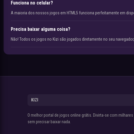
Funciona no celular?
A maioria dos nossos jogos em HTML5 funciona perfeitamente em disp
Precisa baixar alguma coisa?
Não! Todos os jogos no Kizi são jogados diretamente no seu navegador,
KIZI
O melhor portal de jogos online grátis. Divirta-se com milhare
sem precisar baixar nada.