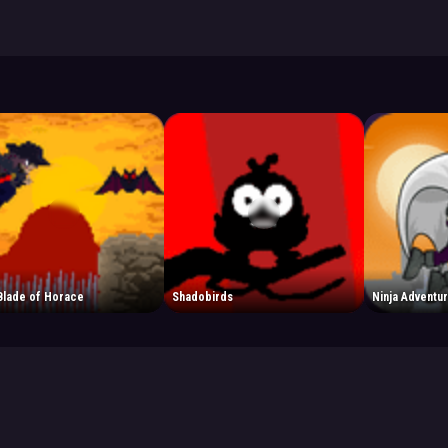
Blade of Horace
Shadobirds
Ninja Adventu