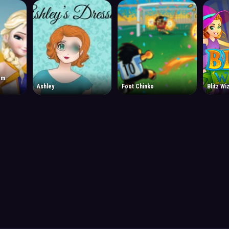
em:
Ashley
Foot Chinko
Blitz Wi