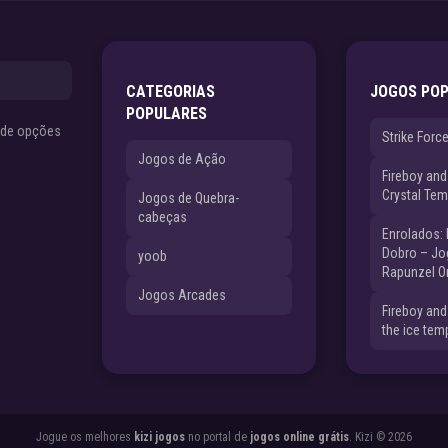
CATEGORIAS
JOGOS PO
POPULARES
s de opções
Strike Forc
Jogos de Ação
Fireboy and 
Crystal Tem
Jogos de Quebra-
cabeças
Enrolados:
Dobro – Jog
yoob
Rapunzel O
Jogos Arcades
Fireboy and 
the ice tem
Jogue os melhores
kizi jogos
no portal de
jogos online grátis
. Kizi © 2026