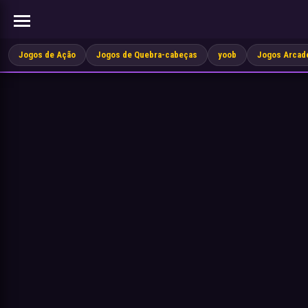
Jogos de Ação
Jogos de Quebra-cabeças
yoob
Jogos Arcad