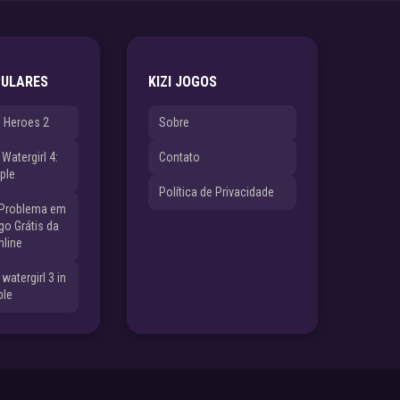
PULARES
KIZI JOGOS
e Heroes 2
Sobre
Watergirl 4:
Contato
ple
Política de Privacidade
 Problema em
o Grátis da
nline
watergirl 3 in
ple