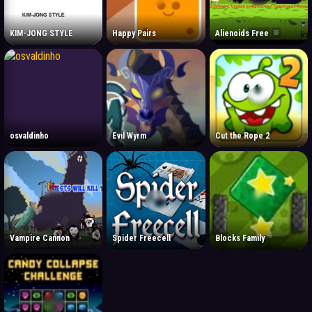
KIM-JONG STYLE
Happy Pairs
Alienoids Free
osvaldinho
Evil Wyrm
Cut the Rope 2
Vampire Cannon
Spider Freecell
Blocks Family