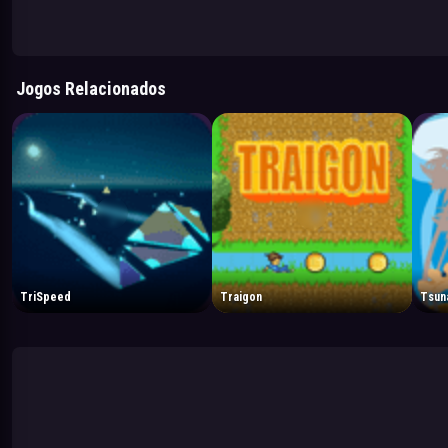
Jogos Relacionados
TriSpeed
Traigon
Tsun