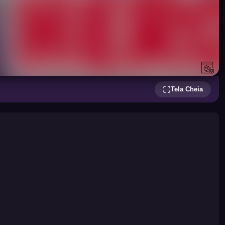
Tela Cheia