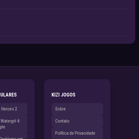
PULARES
KIZI JOGOS
e Heroes 2
Sobre
Watergirl 4:
Contato
ple
Política de Privacidade
 Problema em