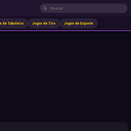
s de Tabuleiro
Jogos de Tiro
Jogos de Esporte