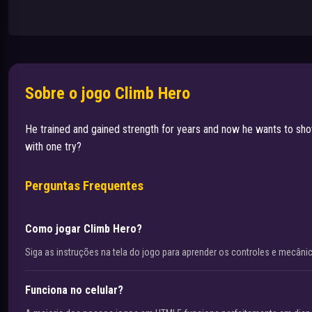
Sobre o jogo Climb Hero
He trained and gained strength for years and now he wants to show
with one try?
Perguntas Frequentes
Como jogar Climb Hero?
Siga as instruções na tela do jogo para aprender os controles e mecâni
Funciona no celular?