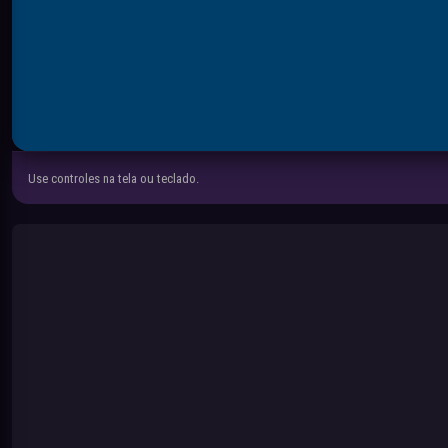
Use controles na tela ou teclado.