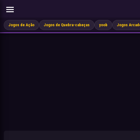
Jogos de Ação
Jogos de Quebra-cabeças
yoob
Jogos Arcad