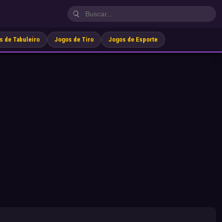
s de Tabuleiro
Jogos de Tiro
Jogos de Esporte