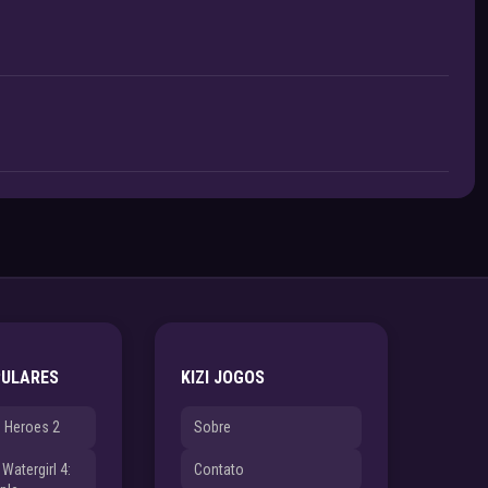
PULARES
KIZI JOGOS
e Heroes 2
Sobre
Watergirl 4:
Contato