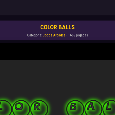
COLOR BALLS
Categoria:
Jogos Arcades
• 1669 jogadas