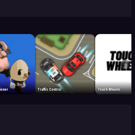
ioner
Traffic Control
Touch Wheels