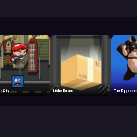
r City
Stoke Boxes
The Eggsecut