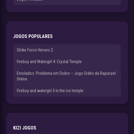
JOGOS POPULARES
Strike Force Heroes 2
Fireboy and Watergirl 4: Crystal Temple
Enrolados: Problema em Dobro – Jogo Grátis da Rapunzel
Online
Fireboy and watergirl 3 in the ice temple
KIZI JOGOS