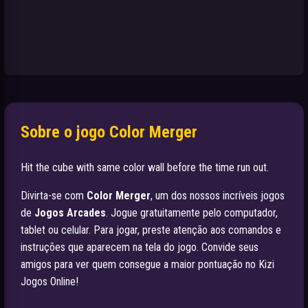
Sobre o jogo Color Merger
Hit the cube with same color wall before the time run out.
Divirta-se com
Color Merger
, um dos nossos incríveis jogos
de
Jogos Arcades
. Jogue gratuitamente pelo computador,
tablet ou celular. Para jogar, preste atenção aos comandos e
instruções que aparecem na tela do jogo. Convide seus
amigos para ver quem consegue a maior pontuação no Kizi
Jogos Online!