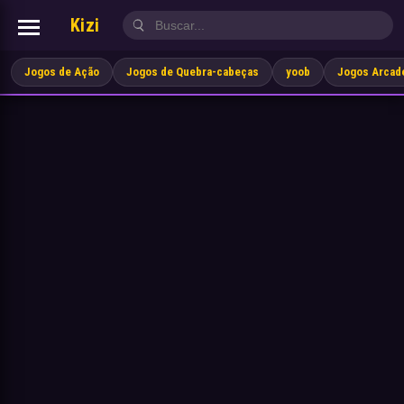
Kizi
Jogos de Ação
Jogos de Quebra-cabeças
yoob
Jogos Arcad