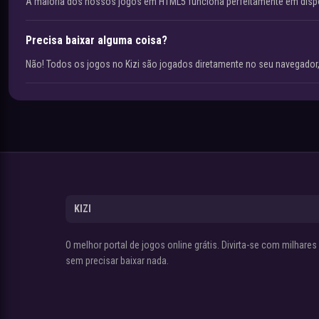
A maioria dos nossos jogos em HTML5 funciona perfeitamente em disp
Precisa baixar alguma coisa?
Não! Todos os jogos no Kizi são jogados diretamente no seu navegador,
KIZI
O melhor portal de jogos online grátis. Divirta-se com milhare
sem precisar baixar nada.