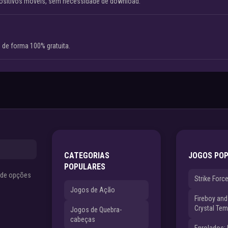
ositivos móveis, sem necessidade de download.
 de forma 100% gratuita.
CATEGORIAS
JOGOS PO
POPULARES
s de opções
Strike Forc
Jogos de Ação
Fireboy and 
Crystal Tem
Jogos de Quebra-
cabeças
Enrolados: