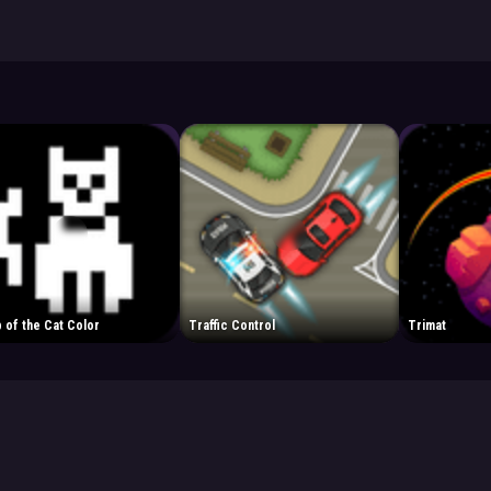
 of the Cat Color
Traffic Control
Trimat