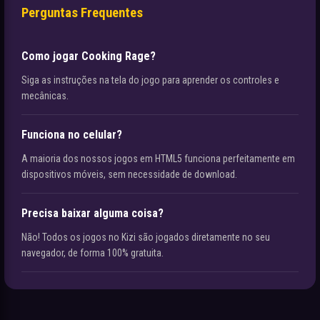
Perguntas Frequentes
Como jogar Cooking Rage?
Siga as instruções na tela do jogo para aprender os controles e
mecânicas.
Funciona no celular?
A maioria dos nossos jogos em HTML5 funciona perfeitamente em
dispositivos móveis, sem necessidade de download.
Precisa baixar alguma coisa?
Não! Todos os jogos no Kizi são jogados diretamente no seu
navegador, de forma 100% gratuita.