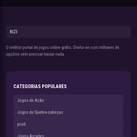
KIZI
O melhor portal de jogos online grátis. Divirta-se com milhares de
opções sem precisar baixar nada.
CATEGORIAS POPULARES
Jogos de Ação
Jogos de Quebra-cabeças
yoob
Jogos Arcades