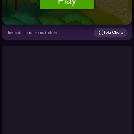
Tela Cheia
Use controles na tela ou teclado.