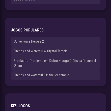
JOGOS POPULARES
Strike Force Heroes 2
Fireboy and Watergirl 4: Crystal Temple
Enrolados: Problema em Dobro – Jogo Grátis da Rapunzel
Online
Fireboy and watergirl 3 in the ice temple
KIZI JOGOS