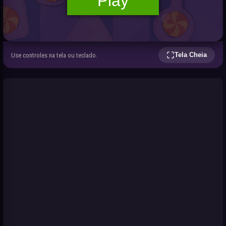
Tela Cheia
Use controles na tela ou teclado.