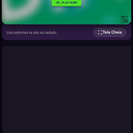
Tela Cheia
Use controles na tela ou teclado.