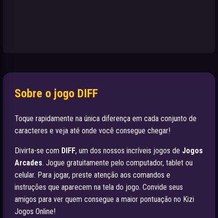
Sobre o jogo DIFF
Toque rapidamente na única diferença em cada conjunto de
caracteres e veja até onde você consegue chegar!
Divirta-se com
DIFF
, um dos nossos incríveis jogos de
Jogos
Arcades
. Jogue gratuitamente pelo computador, tablet ou
celular. Para jogar, preste atenção aos comandos e
instruções que aparecem na tela do jogo. Convide seus
amigos para ver quem consegue a maior pontuação no Kizi
Jogos Online!