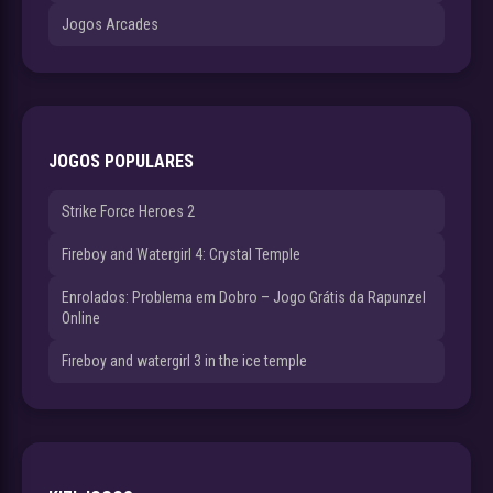
Jogos Arcades
JOGOS POPULARES
Strike Force Heroes 2
Fireboy and Watergirl 4: Crystal Temple
Enrolados: Problema em Dobro – Jogo Grátis da Rapunzel
Online
Fireboy and watergirl 3 in the ice temple