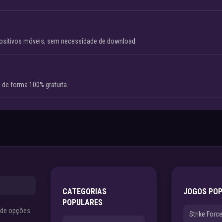
ositivos móveis, sem necessidade de download.
 de forma 100% gratuita.
CATEGORIAS
JOGOS PO
POPULARES
s de opções
Strike Forc