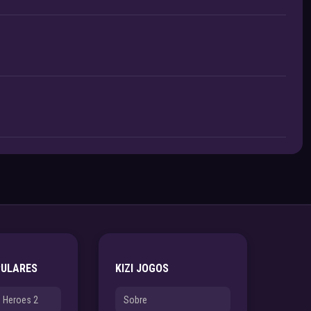
PULARES
KIZI JOGOS
e Heroes 2
Sobre