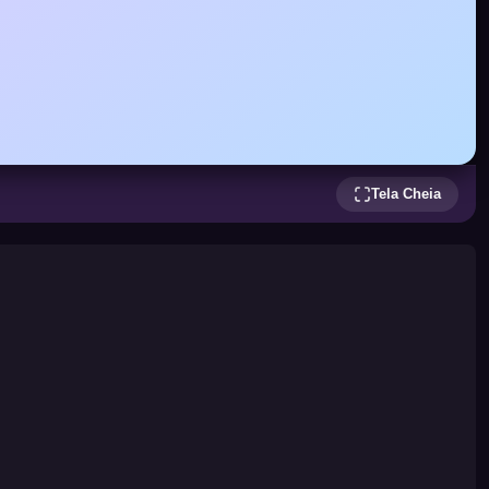
Tela Cheia