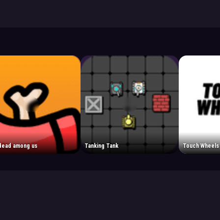
dead among us
Tanking Tank
Touch Wheels