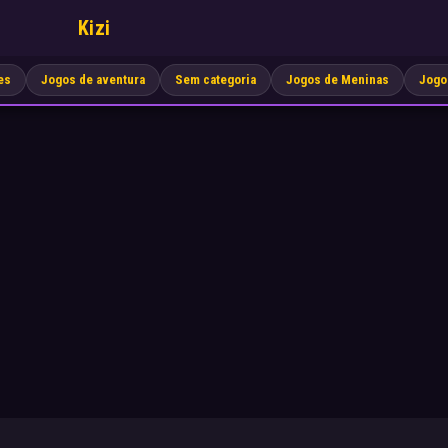
Kizi
es
Jogos de aventura
Sem categoria
Jogos de Meninas
Jogo