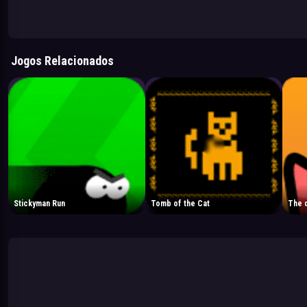
Jogos Relacionados
Stickyman Run
Tomb of the Cat
The 