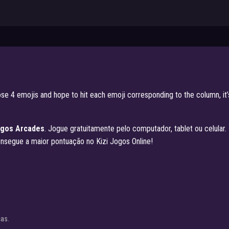
 4 emojis and hope to hit each emoji corresponding to the column, it’s n
gos Arcades
. Jogue gratuitamente pelo computador, tablet ou celular
nsegue a maior pontuação no Kizi Jogos Online!
cas.