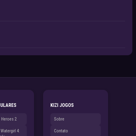
PULARES
KIZI JOGOS
e Heroes 2
Sobre
Watergirl 4:
Contato