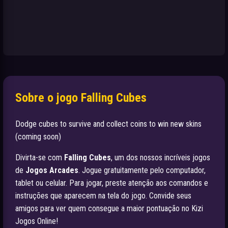
Sobre o jogo Falling Cubes
Dodge cubes to survive and collect coins to win new skins
(coming soon)
Divirta-se com
Falling Cubes
, um dos nossos incríveis jogos
de
Jogos Arcades
. Jogue gratuitamente pelo computador,
tablet ou celular. Para jogar, preste atenção aos comandos e
instruções que aparecem na tela do jogo. Convide seus
amigos para ver quem consegue a maior pontuação no Kizi
Jogos Online!