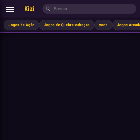
Kizi
Jogos de Ação
Jogos de Quebra-cabeças
yoob
Jogos Arcad