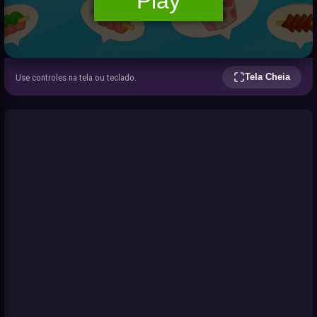
Tela Cheia
Use controles na tela ou teclado.