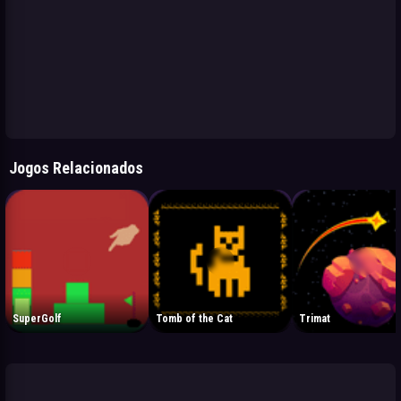
Jogos Relacionados
SuperGolf
Tomb of the Cat
Trimat