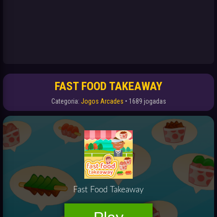
FAST FOOD TAKEAWAY
Categoria:
Jogos Arcades
• 1689 jogadas