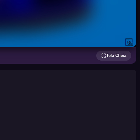
Tela Cheia