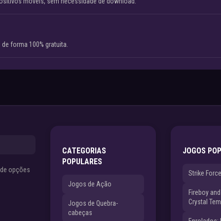
ositivos móveis, sem necessidade de download.
 de forma 100% gratuita.
CATEGORIAS
JOGOS PO
POPULARES
s de opções
Strike Forc
Jogos de Ação
Fireboy and 
Crystal Tem
Jogos de Quebra-
cabeças
Enrolados: