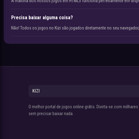
A maioria dos nossos jogos em HTML5 funciona perfeitamente em disp
Precisa baixar alguma coisa?
Não! Todos os jogos no Kizi são jogados diretamente no seu navegador,
KIZI
O melhor portal de jogos online grátis. Divirta-se com milhare
sem precisar baixar nada.