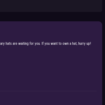
ry hats are waiting for you. If you want to own a hat, hurry up!