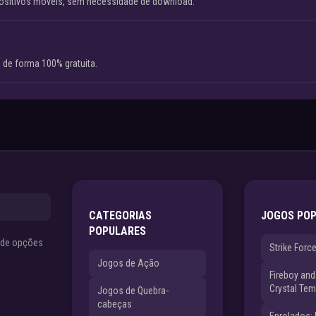
ositivos móveis, sem necessidade de download.
 de forma 100% gratuita.
CATEGORIAS
JOGOS PO
POPULARES
s de opções
Strike Forc
Jogos de Ação
Fireboy and 
Crystal Tem
Jogos de Quebra-
cabeças
Enrolados: