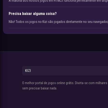
A maioria dos nossos jogos em HTML5 funciona perfeitamente em disp
Precisa baixar alguma coisa?
Não! Todos os jogos no Kizi são jogados diretamente no seu navegador,
KIZI
O melhor portal de jogos online grátis. Divirta-se com milhare
sem precisar baixar nada.