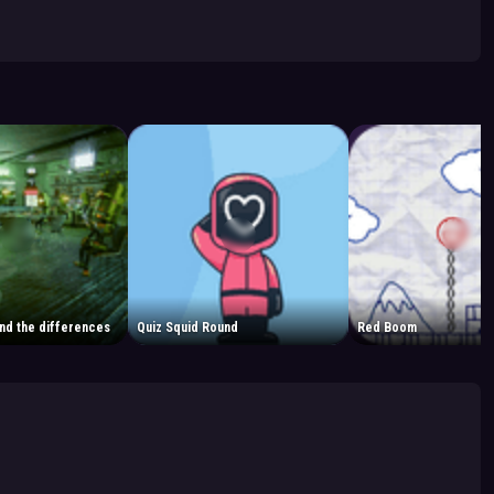
ind the differences
Quiz Squid Round
Red Boom