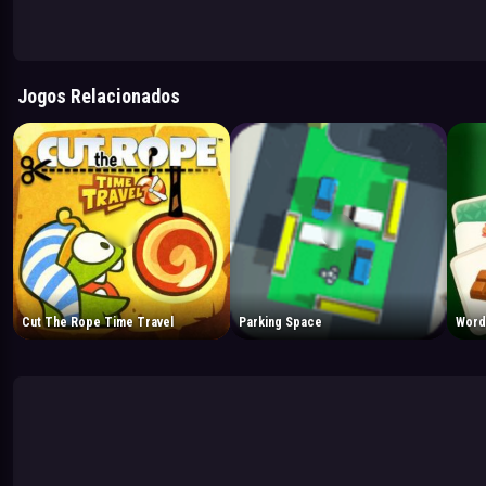
Jogos Relacionados
Cut The Rope Time Travel
Parking Space
Word 