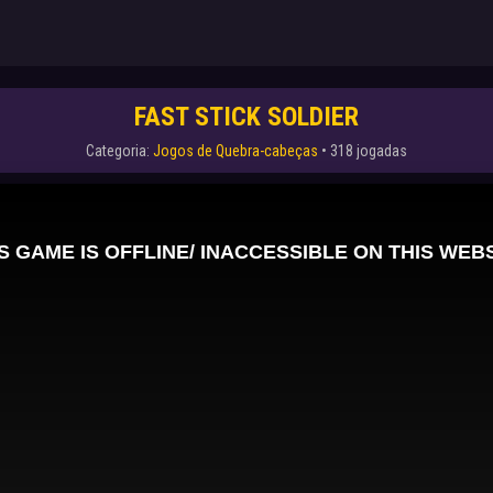
FAST STICK SOLDIER
Categoria:
Jogos de Quebra-cabeças
• 318 jogadas