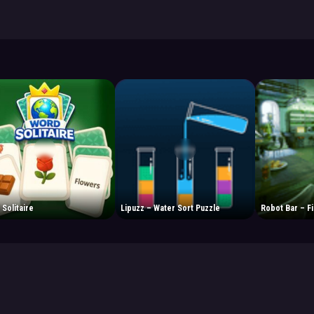
Solitaire
Lipuzz – Water Sort Puzzle
Robot Bar – F