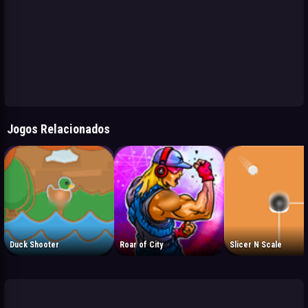
Jogos Relacionados
Duck Shooter
Roar of City
Slicer N Scale