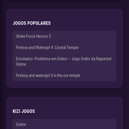
JOGOS POPULARES
Strike Force Heroes 2
Fireboy and Watergirl 4: Crystal Temple
Enrolados: Problema em Dobro – Jogo Grátis da Rapunzel
Online
Fireboy and watergirl 3 in the ice temple
KIZI JOGOS
Sobre