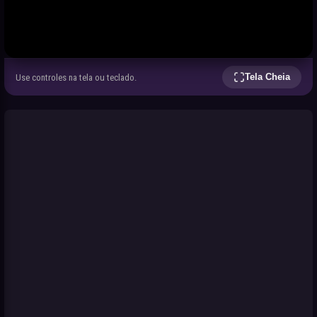
Tela Cheia
Use controles na tela ou teclado.