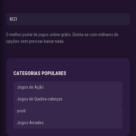
KIZI
O melhor portal de jogos online grátis. Divirta-se com milhares de
opções sem precisar baixar nada.
CATEGORIAS POPULARES
Jogos de Ação
Jogos de Quebra-cabeças
yoob
Jogos Arcades