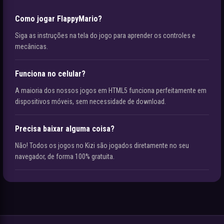
Como jogar FlappyMario?
Siga as instruções na tela do jogo para aprender os controles e
mecânicas.
Funciona no celular?
A maioria dos nossos jogos em HTML5 funciona perfeitamente em
dispositivos móveis, sem necessidade de download.
Precisa baixar alguma coisa?
Não! Todos os jogos no Kizi são jogados diretamente no seu
navegador, de forma 100% gratuita.