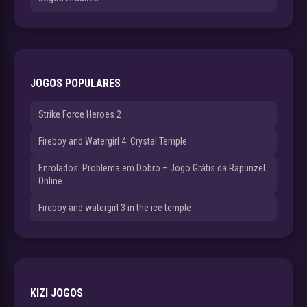
JOGOS POPULARES
Strike Force Heroes 2
Fireboy and Watergirl 4: Crystal Temple
Enrolados: Problema em Dobro – Jogo Grátis da Rapunzel
Online
Fireboy and watergirl 3 in the ice temple
KIZI JOGOS