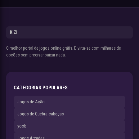
KIZI
O melhor portal de jogos online grátis. Divirta-se com milhares de
opções sem precisar baixar nada.
CATEGORIAS POPULARES
Jogos de Ação
Jogos de Quebra-cabeças
yoob
Jogos Arcades