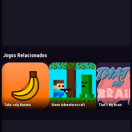
Jogos Relacionados
Take only Banana
Steve Adventurecraft
That’s My Brain