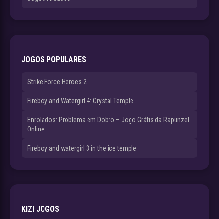
JOGOS POPULARES
Strike Force Heroes 2
Fireboy and Watergirl 4: Crystal Temple
Enrolados: Problema em Dobro – Jogo Grátis da Rapunzel
Online
Fireboy and watergirl 3 in the ice temple
KIZI JOGOS