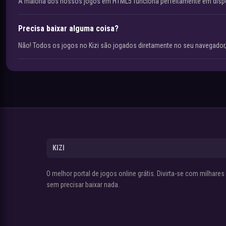
A maioria dos nossos jogos em HTML5 funciona perfeitamente em disp
Precisa baixar alguma coisa?
Não! Todos os jogos no Kizi são jogados diretamente no seu navegador,
KIZI
O melhor portal de jogos online grátis. Divirta-se com milhare
sem precisar baixar nada.