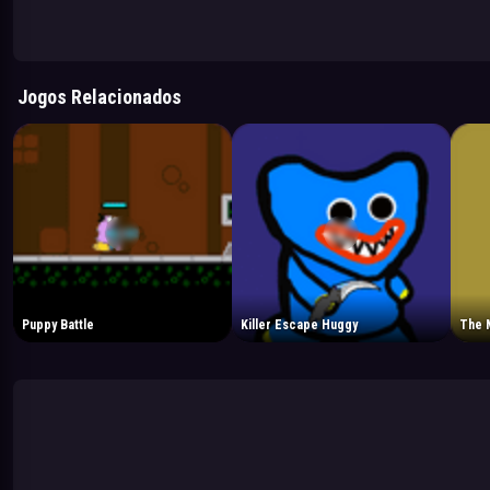
Jogos Relacionados
Puppy Battle
Killer Escape Huggy
The 