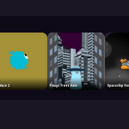
Maze 2
Pinugs Frees Aivin
Spaceship Ve