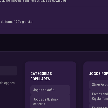
ositivos móveis, sem necessidade de download.
 de forma 100% gratuita.
CATEGORIAS
JOGOS PO
POPULARES
s de opções
Strike Forc
Jogos de Ação
Fireboy and 
Crystal Tem
Jogos de Quebra-
cabeças
Enrolados: