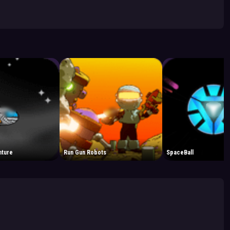
nture
Run Gun Robots
SpaceBall