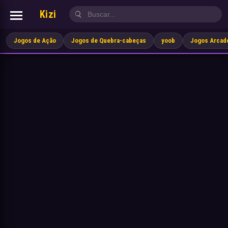
Kizi
Jogos de Ação
Jogos de Quebra-cabeças
yoob
Jogos Arcad