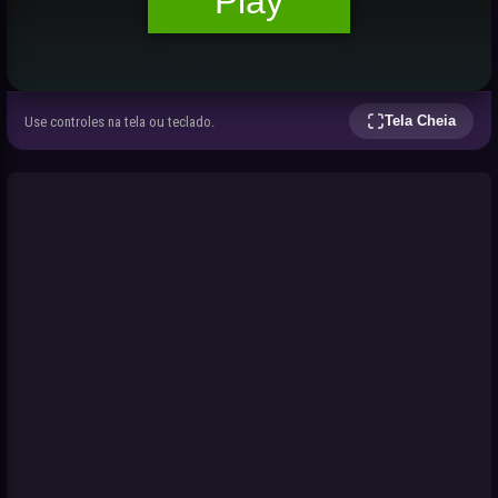
Tela Cheia
Use controles na tela ou teclado.