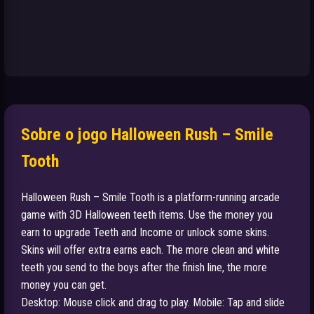
Sobre o jogo Halloween Rush – Smile
Tooth
Halloween Rush – Smile Tooth is a platform-running arcade
game with 3D Halloween teeth items. Use the money you
earn to upgrade Teeth and Income or unlock some skins.
Skins will offer extra earns each. The more clean and white
teeth you send to the boys after the finish line, the more
money you can get.
Desktop: Mouse click and drag to play. Mobile: Tap and slide