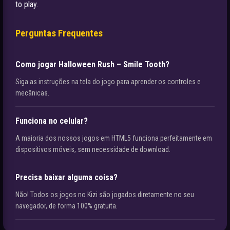
to play.
Perguntas Frequentes
Como jogar Halloween Rush – Smile Tooth?
Siga as instruções na tela do jogo para aprender os controles e
mecânicas.
Funciona no celular?
A maioria dos nossos jogos em HTML5 funciona perfeitamente em
dispositivos móveis, sem necessidade de download.
Precisa baixar alguma coisa?
Não! Todos os jogos no Kizi são jogados diretamente no seu
navegador, de forma 100% gratuita.