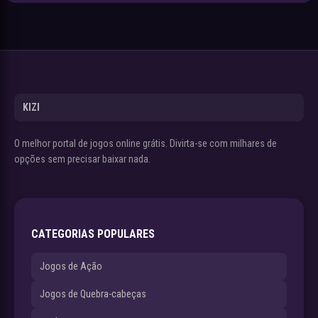
KIZI
O melhor portal de jogos online grátis. Divirta-se com milhares de
opções sem precisar baixar nada.
CATEGORIAS POPULARES
Jogos de Ação
Jogos de Quebra-cabeças