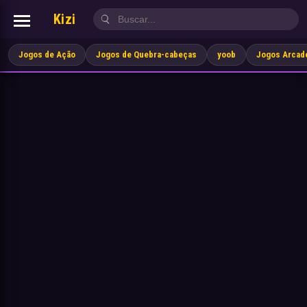
Kizi
Jogos de Ação
Jogos de Quebra-cabeças
yoob
Jogos Arcad