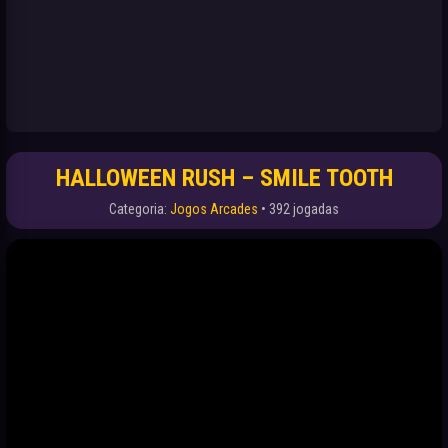
HALLOWEEN RUSH – SMILE TOOTH
Categoria:
Jogos Arcades
• 392 jogadas