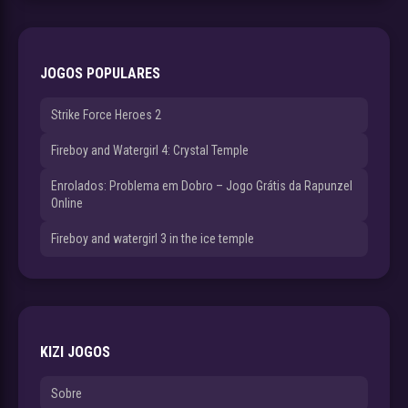
JOGOS POPULARES
Strike Force Heroes 2
Fireboy and Watergirl 4: Crystal Temple
Enrolados: Problema em Dobro – Jogo Grátis da Rapunzel
Online
Fireboy and watergirl 3 in the ice temple
KIZI JOGOS
Sobre