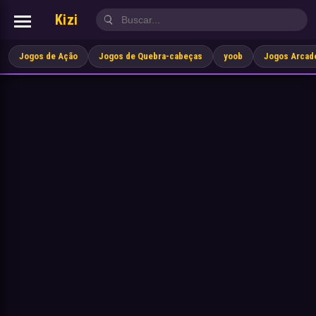
Kizi
Jogos de Ação
Jogos de Quebra-cabeças
yoob
Jogos Arcad