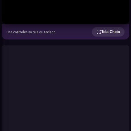
Tela Cheia
Use controles na tela ou teclado.