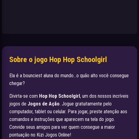
Sobre o jogo Hop Hop Schoolgirl
Ela é a bounciest aluna do mundo…o quão alto você consegue
chegar?
Divirta-se com
Hop Hop Schoolgirl
, um dos nossos incríveis
jogos de
Jogos de Ação
. Jogue gratuitamente pelo
computador, tablet ou celular. Para jogar, preste atenção aos
comandos e instruções que aparecem na tela do jogo.
Convide seus amigos para ver quem consegue a maior
pontuação no Kizi Jogos Online!