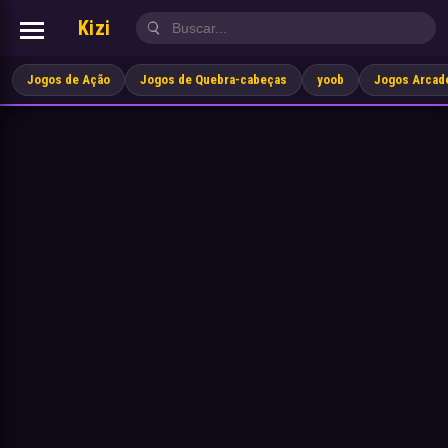
Kizi
Jogos de Ação
Jogos de Quebra-cabeças
yoob
Jogos Arcad