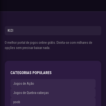
KIZI
O melhor portal de jogos online grátis. Divirta-se com milhares de
opções sem precisar baixar nada.
CATEGORIAS POPULARES
Jogos de Ação
Jogos de Quebra-cabeças
yoob