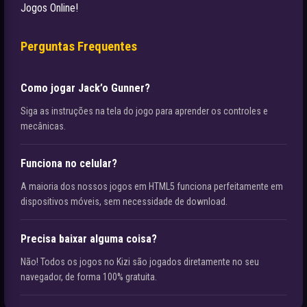
Jogos Online!
Perguntas Frequentes
Como jogar Jack’o Gunner?
Siga as instruções na tela do jogo para aprender os controles e
mecânicas.
Funciona no celular?
A maioria dos nossos jogos em HTML5 funciona perfeitamente em
dispositivos móveis, sem necessidade de download.
Precisa baixar alguma coisa?
Não! Todos os jogos no Kizi são jogados diretamente no seu
navegador, de forma 100% gratuita.