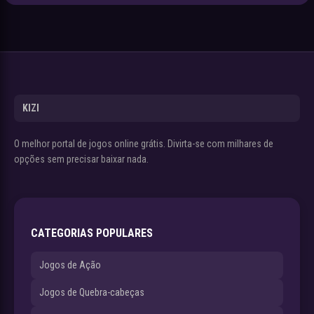
KIZI
O melhor portal de jogos online grátis. Divirta-se com milhares de
opções sem precisar baixar nada.
CATEGORIAS POPULARES
Jogos de Ação
Jogos de Quebra-cabeças