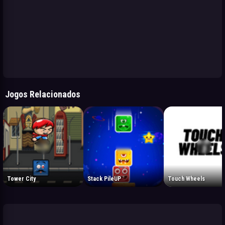
Jogos Relacionados
Tower City
Stack PileUP
Touch Wheels