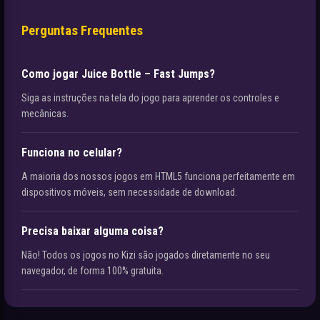
Perguntas Frequentes
Como jogar Juice Bottle – Fast Jumps?
Siga as instruções na tela do jogo para aprender os controles e
mecânicas.
Funciona no celular?
A maioria dos nossos jogos em HTML5 funciona perfeitamente em
dispositivos móveis, sem necessidade de download.
Precisa baixar alguma coisa?
Não! Todos os jogos no Kizi são jogados diretamente no seu
navegador, de forma 100% gratuita.