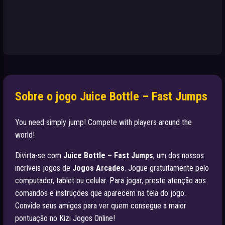
Sobre o jogo Juice Bottle – Fast Jumps
You need simply jump! Compete with players around the
world!
Divirta-se com
Juice Bottle – Fast Jumps
, um dos nossos
incríveis jogos de
Jogos Arcades
. Jogue gratuitamente pelo
computador, tablet ou celular. Para jogar, preste atenção aos
comandos e instruções que aparecem na tela do jogo.
Convide seus amigos para ver quem consegue a maior
pontuação no Kizi Jogos Online!