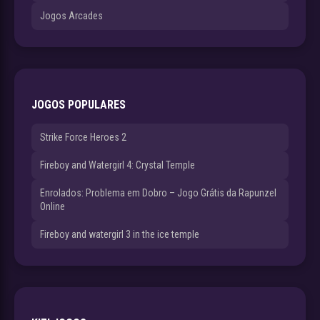
Jogos Arcades
JOGOS POPULARES
Strike Force Heroes 2
Fireboy and Watergirl 4: Crystal Temple
Enrolados: Problema em Dobro – Jogo Grátis da Rapunzel
Online
Fireboy and watergirl 3 in the ice temple