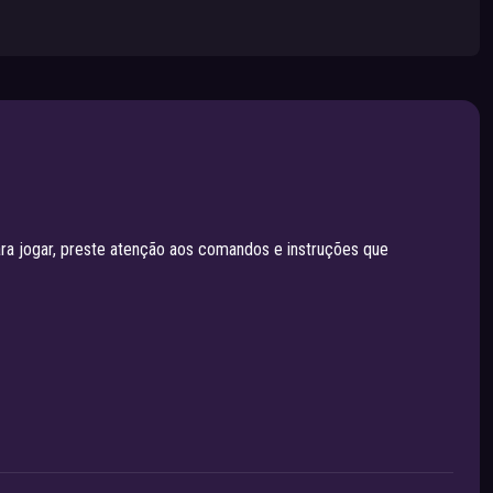
Para jogar, preste atenção aos comandos e instruções que