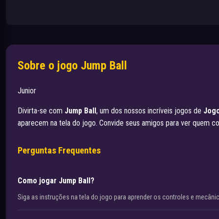
Sobre o jogo Jump Ball
Junior
Divirta-se com
Jump Ball
, um dos nossos incríveis jogos de
Jogo
aparecem na tela do jogo. Convide seus amigos para ver quem co
Perguntas Frequentes
Como jogar Jump Ball?
Siga as instruções na tela do jogo para aprender os controles e mecâni