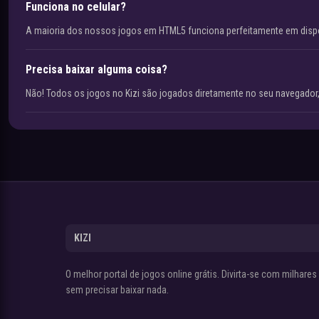
Funciona no celular?
A maioria dos nossos jogos em HTML5 funciona perfeitamente em disp
Precisa baixar alguma coisa?
Não! Todos os jogos no Kizi são jogados diretamente no seu navegador,
KIZI
O melhor portal de jogos online grátis. Divirta-se com milhare
sem precisar baixar nada.