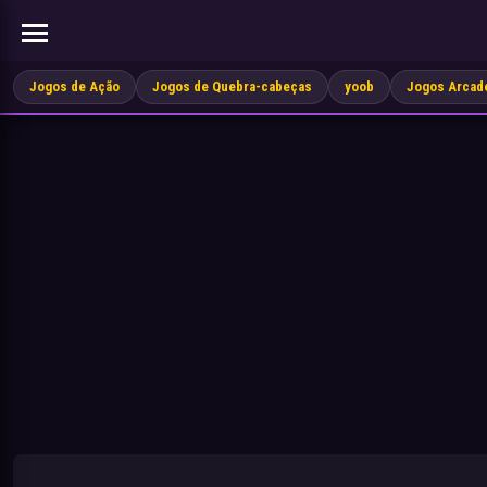
Jogos de Ação
Jogos de Quebra-cabeças
yoob
Jogos Arcad