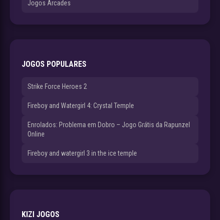
Jogos Arcades
JOGOS POPULARES
Strike Force Heroes 2
Fireboy and Watergirl 4: Crystal Temple
Enrolados: Problema em Dobro – Jogo Grátis da Rapunzel
Online
Fireboy and watergirl 3 in the ice temple
KIZI JOGOS