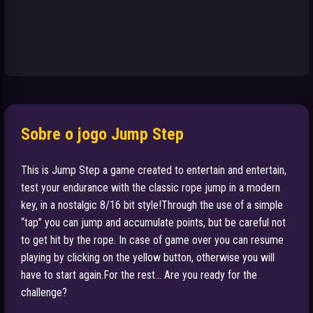
Sobre o jogo Jump Step
This is Jump Step a game created to entertain and entertain,
test your endurance with the classic rope jump in a modern
key, in a nostalgic 8/16 bit style!Through the use of a simple
“tap” you can jump and accumulate points, but be careful not
to get hit by the rope. In case of game over you can resume
playing by clicking on the yellow button, otherwise you will
have to start again.For the rest… Are you ready for the
challenge?