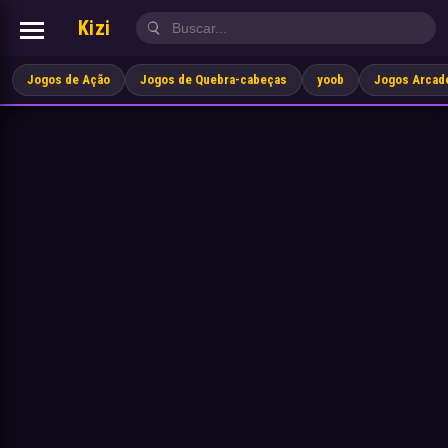
Kizi
Jogos de Ação
Jogos de Quebra-cabeças
yoob
Jogos Arcad