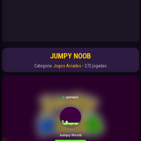
JUMPY NOOB
Categoria:
Jogos Arcades
• 272 jogadas