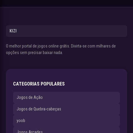
KIZI
O melhor portal de jogos online grátis. Divirta-se com milhares de
opções sem precisar baixar nada.
CATEGORIAS POPULARES
Jogos de Ação
Jogos de Quebra-cabeças
yoob
Jogos Arcades