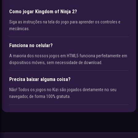
Como jogar Kingdom of Ninja 2?
Siga as instruções na tela do jogo para aprender os controles e
mecânicas.
Funciona no celular?
A maioria dos nossos jogos em HTML5 funciona perfeitamente em
dispositivos móveis, sem necessidade de download.
Precisa baixar alguma coisa?
Não! Todos os jogos no Kizi são jogados diretamente no seu
navegador, de forma 100% gratuita.