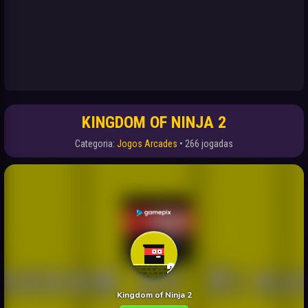
KINGDOM OF NINJA 2
Categoria:
Jogos Arcades
• 266 jogadas