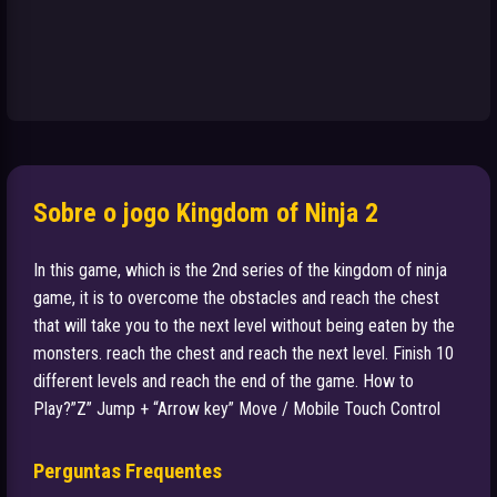
Sobre o jogo Kingdom of Ninja 2
In this game, which is the 2nd series of the kingdom of ninja
game, it is to overcome the obstacles and reach the chest
that will take you to the next level without being eaten by the
monsters. reach the chest and reach the next level. Finish 10
different levels and reach the end of the game. How to
Play?”Z” Jump + “Arrow key” Move / Mobile Touch Control
Perguntas Frequentes