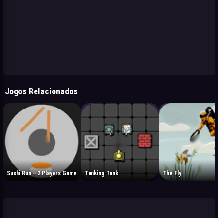
Jogos Relacionados
Sushi Run – 2 Players Game
Tanking Tank
The Fly