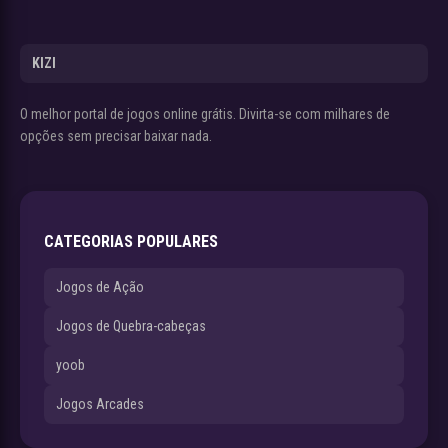
KIZI
O melhor portal de jogos online grátis. Divirta-se com milhares de
opções sem precisar baixar nada.
CATEGORIAS POPULARES
Jogos de Ação
Jogos de Quebra-cabeças
yoob
Jogos Arcades