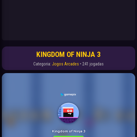
KINGDOM OF NINJA 3
Categoria:
Jogos Arcades
• 241 jogadas