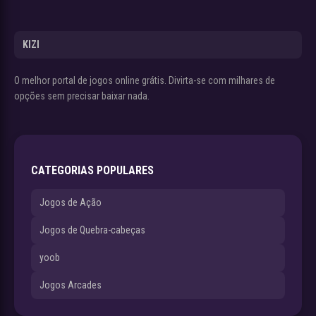
KIZI
O melhor portal de jogos online grátis. Divirta-se com milhares de
opções sem precisar baixar nada.
CATEGORIAS POPULARES
Jogos de Ação
Jogos de Quebra-cabeças
yoob
Jogos Arcades