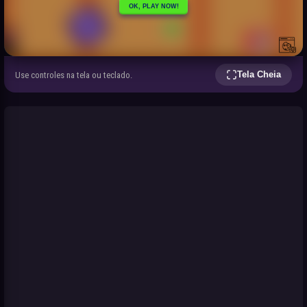
Tela Cheia
Use controles na tela ou teclado.