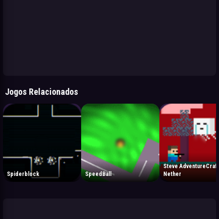
Jogos Relacionados
Steve AdventureCraf
Spiderblock
SpeedBall
Nether