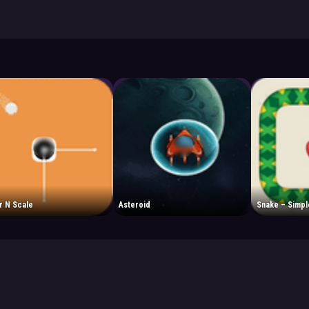
r N Scale
Asteroid
Snake – Simp