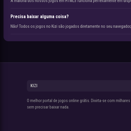
A maioria dos nossos jogos em HTML5 funciona perfeitamente em disp
Precisa baixar alguma coisa?
Não! Todos os jogos no Kizi são jogados diretamente no seu navegador,
KIZI
O melhor portal de jogos online grátis. Divirta-se com milhare
sem precisar baixar nada.