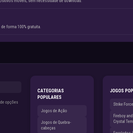
ositivos móveis, sem necessidade de download.
 de forma 100% gratuita.
CATEGORIAS
JOGOS PO
POPULARES
s de opções
Strike Forc
Jogos de Ação
Fireboy and 
Crystal Tem
Jogos de Quebra-
cabeças
Enrolados: