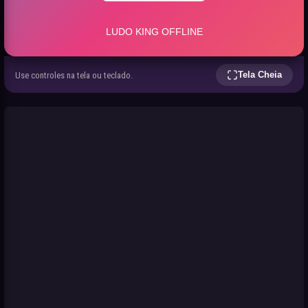
Tela Cheia
Use controles na tela ou teclado.